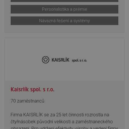
Personalistika a prémie
Návazná řešení a systémy
Kaisrlík spol. s r.o.
70 zaměstnanců
Firma KAISRLÍK se za 25 let činnosti rozrostla na
čtyřnásobek původní velikosti a zaměstnaneckého
obsazení. Pro udržení efektivity výroby a vedení firmy