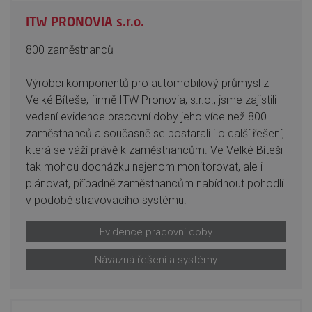
ITW PRONOVIA s.r.o.
800 zaměstnanců
Výrobci komponentů pro automobilový průmysl z
Velké Bíteše, firmě ITW Pronovia, s.r.o., jsme zajistili
vedení evidence pracovní doby jeho více než 800
zaměstnanců a současně se postarali i o další řešení,
která se váží právě k zaměstnancům. Ve Velké Bíteši
tak mohou docházku nejenom monitorovat, ale i
plánovat, případně zaměstnancům nabídnout pohodlí
v podobě stravovacího systému.
Evidence pracovní doby
Návazná řešení a systémy