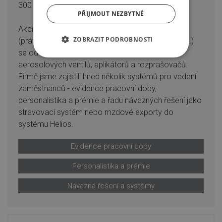
300 zaměstnanců
PŘIJMOUT NEZBYTNÉ
Akciová společnost KOH-I-NOOR Mladá Vožice
ZOBRAZIT PODROBNOSTI
(právní nástupce legendární Koh-i-noor Praha st.p.)
se od svého vzniku zabývá výrobou v oblasti
aerosolových ventilů, aplikátorů a rozprašovačů.
Firmě jsme zajistili hned několik systémů pro vedení
zaměstnanců - evidence pracovní doby,
personalistika a prémie a řadu návazných řešení jako
stravovací systém nebo mzdové exporty do
systému Helios.
Evidence pracovní doby
Personalistika a prémie
Návazná řešení a systémy