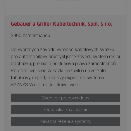
Gebauer a Griller Kabeltechnik, spol. s r.o.
2900 zaměstnanců
Do vybraných závodů výrobce kabelových svazků
pro automobilový průmysl jsme zavedli systém řešící
docházku, prémie a přístupová práva zaměstnanců.
Po domluvě jsme zakázku rozšířili o univerzální
tabulkový export, mzdový export do systému
BYZNYS Win a modul aktivní web.
Evidence pracovní doby
Personalistika a prémie
Návazná řešení a systémy